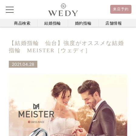
来店予約
商品検索
結婚指輪
婚約指輪
店舗情報
【結婚指輪 仙台】強度がオススメな結婚
指輪 MEISTER［ウェディ］
2021.04.28