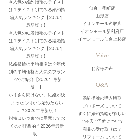
今人気の婚約指輪のテイスト
仙台一番町店
は？テイスト別でみる婚約指
山形店
輪人気ランキング【2026年
イオンモール名取店
最新版！】
イオンモール新利府店
今人気の結婚指輪のテイスト
イオンモール仙台上杉店
は？テイスト別でみる結婚指
輪人気ランキング【2026年
Voice
最新版！】
結婚指輪の平均相場は？年代
お客様の声
別の平均価格と人気のブラン
ドのご紹介【2026年最新
Q&A
版！】
いまさら聞けない。結婚が決
婚約指輪の購入時期
まったら何から始めたらい
プロポーズについて
い？2026年最新版！
すぐに婚約指輪が欲しい
指輪はいつまでに用意してお
ご来店ご予約について
くのが理想的？2026年最新
商品の受け取りは？
版！
リフォームについて