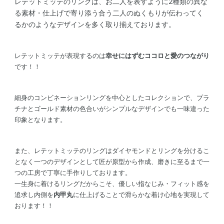
レテットミッテのリングは、お二人を表すように2種類の異な
る素材・仕上げで寄り添う合う二人のぬくもりが伝わってく
るかのようなデザインを多く取り揃えております。
レテットミッテが表現するのは
幸せにはずむココロと愛のつながり
です！！
細身のコンビネーションリングを中心としたコレクションで、プラ
チナとゴールド素材の色合いがシンプルなデザインでも一味違った
印象となります。
また、レテットミッテのリングはダイヤモンドとリングを分けるこ
となく一つのデザインとして匠が原型から作成、磨きに至るまで一
つの工房で丁寧に手作りしております。
一生身に着けるリングだからこそ、優しい指なじみ・フィット感を
追求し内側を
内甲丸
に仕上げることで滑らかな着け心地を実現して
おります！！