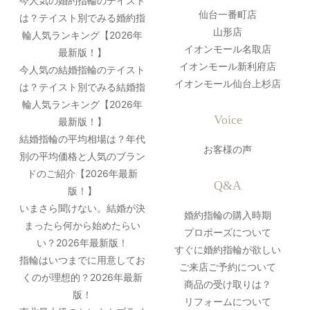
今人気の婚約指輪のテイスト
仙台一番町店
は？テイスト別でみる婚約指
山形店
輪人気ランキング【2026年
イオンモール名取店
最新版！】
イオンモール新利府店
今人気の結婚指輪のテイスト
イオンモール仙台上杉店
は？テイスト別でみる結婚指
輪人気ランキング【2026年
Voice
最新版！】
結婚指輪の平均相場は？年代
お客様の声
別の平均価格と人気のブラン
ドのご紹介【2026年最新
Q&A
版！】
いまさら聞けない。結婚が決
婚約指輪の購入時期
まったら何から始めたらい
プロポーズについて
い？2026年最新版！
すぐに婚約指輪が欲しい
指輪はいつまでに用意してお
ご来店ご予約について
くのが理想的？2026年最新
商品の受け取りは？
版！
リフォームについて