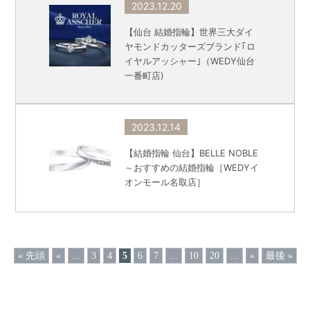
2023.12.20
【仙台 結婚指輪】世界三大ダイ
ヤモンドカッターズブランド｢ロ
イヤルアッシャー｣（WEDY仙台
一番町店)
2023.12.14
【結婚指輪 仙台】BELLE NOBLE
～おすすめの結婚指輪［WEDYイ
オンモール名取店］
« 先頭
«
...
3
4
5
6
7
...
10
20
...
»
最後 »