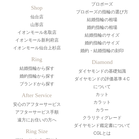
プロポーズ
Shop
プロポーズの指輪の選び方
仙台店
結婚指輪の相場
山形店
婚約指輪の相場
イオンモール名取店
結婚指輪のサイズ
イオンモール新利府店
婚約指輪のサイズ
イオンモール仙台上杉店
婚約・結婚指輪の刻印
Ring
Diamond
結婚指輪から探す
ダイヤモンドの基礎知識
婚約指輪から探す
ダイヤモンドの評価基準４C
ブランドから探す
について
カット
After Service
カラット
安心のアフターサービス
カラー
アフターサービス手順
クラリティグレード
遠方にお住いの方へ
ダイヤモンド鑑定書について
Ring Size
CGLとは