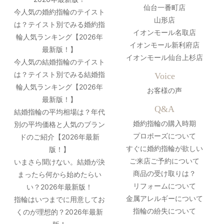
仙台一番町店
今人気の婚約指輪のテイスト
山形店
は？テイスト別でみる婚約指
イオンモール名取店
輪人気ランキング【2026年
イオンモール新利府店
最新版！】
イオンモール仙台上杉店
今人気の結婚指輪のテイスト
は？テイスト別でみる結婚指
Voice
輪人気ランキング【2026年
お客様の声
最新版！】
Q&A
結婚指輪の平均相場は？年代
婚約指輪の購入時期
別の平均価格と人気のブラン
プロポーズについて
ドのご紹介【2026年最新
すぐに婚約指輪が欲しい
版！】
ご来店ご予約について
いまさら聞けない。結婚が決
商品の受け取りは？
まったら何から始めたらい
リフォームについて
い？2026年最新版！
金属アレルギーについて
指輪はいつまでに用意してお
指輪の紛失について
くのが理想的？2026年最新