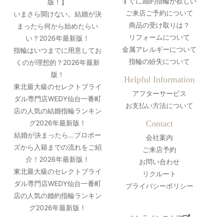
すぐに婚約指輪が欲しい
版！】
ご来店ご予約について
いまさら聞けない。結婚が決
商品の受け取りは？
まったら何から始めたらい
リフォームについて
い？2026年最新版！
金属アレルギーについて
指輪はいつまでに用意してお
指輪の紛失について
くのが理想的？2026年最新
版！
Helpful Information
東北最大級のセレクトブライ
アフターサービス
ダル専門店WEDY仙台一番町
お支払い方法について
店の人気の結婚指輪ランキン
グ2026年最新版！
Contact
結婚が決まったら…プロポー
会社案内
ズから入籍までの流れをご紹
ご来店予約
介！2026年最新版！
お問い合わせ
東北最大級のセレクトブライ
リクルート
ダル専門店WEDY仙台一番町
プライバシーポリシー
店の人気の婚約指輪ランキン
グ2026年最新版！