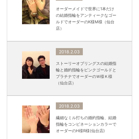
オーダーメイドで世界に1本だけ
の結婚指輪をアンティークなゴー
ルドでオーダーのK様M様（仙台
店）
2018.2.03
ストーリーオブリングスの結婚指
輪と婚約指輪をピンクゴールドと
プラチナでオーダーのＷ様Ｋ様
（仙台店）
2018.2.03
繊細なミル打ちの婚約指輪、結婚
指輪をコンビネーションカラーで
オーダーのH様R様(仙台店)