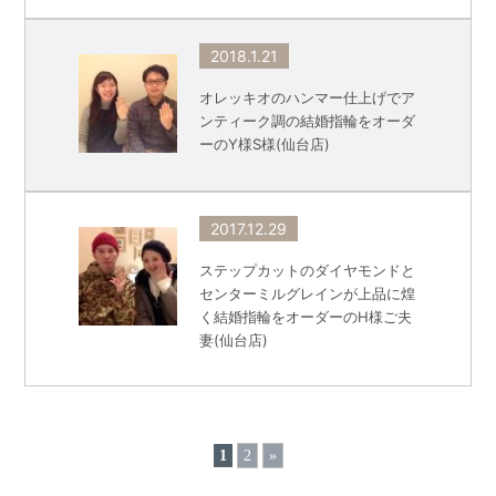
2018.1.21
オレッキオのハンマー仕上げでア
ンティーク調の結婚指輪をオーダ
ーのY様S様(仙台店)
2017.12.29
ステップカットのダイヤモンドと
センターミルグレインが上品に煌
く結婚指輪をオーダーのH様ご夫
妻(仙台店)
1
2
»