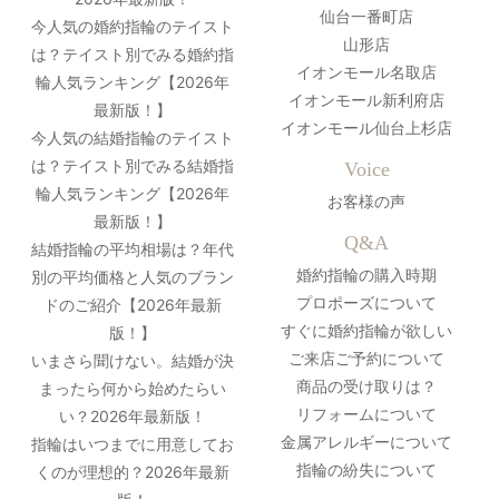
仙台一番町店
今人気の婚約指輪のテイスト
山形店
は？テイスト別でみる婚約指
イオンモール名取店
輪人気ランキング【2026年
イオンモール新利府店
最新版！】
イオンモール仙台上杉店
今人気の結婚指輪のテイスト
は？テイスト別でみる結婚指
Voice
輪人気ランキング【2026年
お客様の声
最新版！】
Q&A
結婚指輪の平均相場は？年代
婚約指輪の購入時期
別の平均価格と人気のブラン
プロポーズについて
ドのご紹介【2026年最新
すぐに婚約指輪が欲しい
版！】
ご来店ご予約について
いまさら聞けない。結婚が決
商品の受け取りは？
まったら何から始めたらい
リフォームについて
い？2026年最新版！
金属アレルギーについて
指輪はいつまでに用意してお
指輪の紛失について
くのが理想的？2026年最新