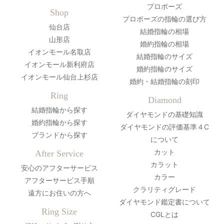
プロポーズ
Shop
プロポーズの指輪の選び方
仙台店
結婚指輪の相場
山形店
婚約指輪の相場
イオンモール名取店
結婚指輪のサイズ
イオンモール新利府店
婚約指輪のサイズ
イオンモール仙台上杉店
婚約・結婚指輪の刻印
Ring
Diamond
結婚指輪から探す
ダイヤモンドの基礎知識
婚約指輪から探す
ダイヤモンドの評価基準４C
ブランドから探す
について
カット
After Service
カラット
安心のアフターサービス
カラー
アフターサービス手順
クラリティグレード
遠方にお住いの方へ
ダイヤモンド鑑定書について
Ring Size
CGLとは