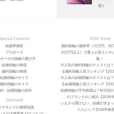
台）
Special Contents
2024 Trend
結婚準備室
婚約指輪の価格帯（10万円、20
プロポーズ
50万円以上）で選ぶ人気ランキン
ポーズの指輪の選び方
版！
結婚指輪の相場
今人気の婚約指輪のテイストは
婚約指輪の相場
る婚約指輪人気ランキング【20
結婚指輪のサイズ
今人気の結婚指輪のテイストは
婚約指輪のサイズ
る結婚指輪人気ランキング【20
約・結婚指輪の刻印
結婚指輪の平均相場は？年代別
のブランドのご紹介【2026
Diamond
いまさら聞けない。結婚が決ま
イヤモンドの基礎知識
たらいい？2026年最
ンドの評価基準４Cについて