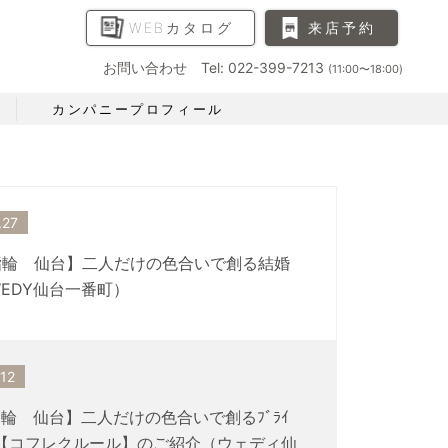
WEBカタログ
来店予約
お問い合わせ Tel: 022-399-7213
(11:00〜18:00)
カンパニープロフィール
.27
指輪 仙台】二人だけの色合いで創る結婚
EDY仙台一番町）
.12
輪 仙台】二人だけの色合いで創るﾌﾞﾗｲ
ﾝｸﾞ【コフレクルール】のご紹介（ウェディ仙