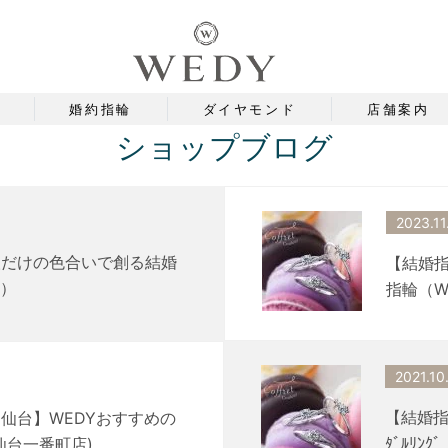
婚約指輪
ダイヤモンド
店舗案内
ショップブログ
2023.11
人だけの色合いで創る結婚
【結婚
町）
指輪（W
2021.10
【結婚指
仙台】WEDYおすすめの
ﾀﾞﾙﾘ
仙台一番町店)