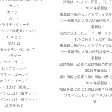
指輪はいつまでに用意しておく
カット
2026年最新版！
カラット
東北最大級のセレクトブライダル
カラー
台一番町店の人気の結婚指輪ラン
クラリティグレード
最新版！
ヤモンド鑑定書について
結婚が決まったら…プロポーズか
CGLとは
れをご紹介！2026年
GIAとは
東北最大級のセレクトブライダル
ダイヤモンドについて
台一番町店の人気の婚約指輪ラン
プラチナ
最新版！
イエローゴールド
結婚指輪は必要？結婚指輪の歴
ピンクゴールド
2026年最新版！
ブラックゴールド
婚約指輪は必要？婚約指輪の歴
ホワイトゴールド
2026年最新版！
ット仕上げ〔艶消し〕
指輪を選ぶのに予約は必要？時
イン仕上げ〔縦マット〕
ブライダルリングの下見の仕方
イン仕上げ〔横マット〕
版！
鏡面仕上げ