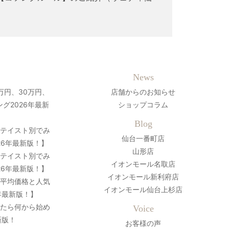
News
万円、30万円、
店舗からのお知らせ
グ2026年最新
ショップコラム
Blog
？テイスト別でみ
仙台一番町店
26年最新版！】
山形店
？テイスト別でみ
イオンモール名取店
26年最新版！】
イオンモール新利府店
の平均価格と人気
イオンモール仙台上杉店
年最新版！】
ったら何から始め
Voice
新版！
お客様の声