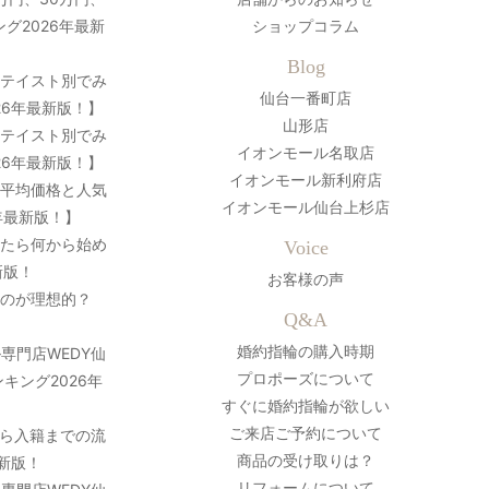
グ2026年最新
ショップコラム
Blog
？テイスト別でみ
仙台一番町店
26年最新版！】
山形店
？テイスト別でみ
イオンモール名取店
26年最新版！】
イオンモール新利府店
の平均価格と人気
イオンモール仙台上杉店
年最新版！】
ったら何から始め
Voice
新版！
お客様の声
のが理想的？
Q&A
婚約指輪の購入時期
専門店WEDY仙
プロポーズについて
キング2026年
すぐに婚約指輪が欲しい
ご来店ご予約について
ら入籍までの流
商品の受け取りは？
最新版！
リフォームについて