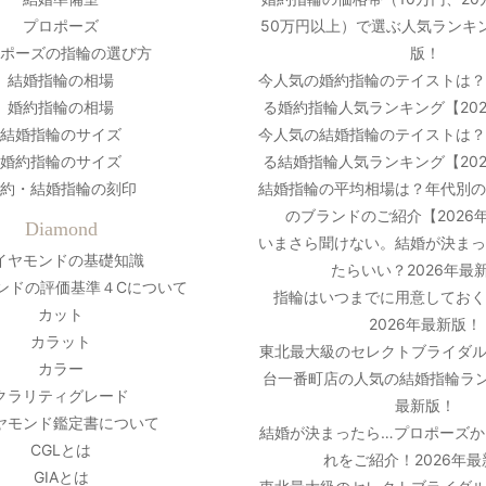
プロポーズ
50万円以上）で選ぶ人気ランキン
ポーズの指輪の選び方
版！
結婚指輪の相場
今人気の婚約指輪のテイストは
婚約指輪の相場
る婚約指輪人気ランキング【20
結婚指輪のサイズ
今人気の結婚指輪のテイストは
婚約指輪のサイズ
る結婚指輪人気ランキング【20
約・結婚指輪の刻印
結婚指輪の平均相場は？年代別
のブランドのご紹介【2026
Diamond
いまさら聞けない。結婚が決ま
イヤモンドの基礎知識
たらいい？2026年最
ンドの評価基準４Cについて
指輪はいつまでに用意しておく
カット
2026年最新版！
カラット
東北最大級のセレクトブライダル
カラー
台一番町店の人気の結婚指輪ラン
クラリティグレード
最新版！
ヤモンド鑑定書について
結婚が決まったら…プロポーズか
CGLとは
れをご紹介！2026年
GIAとは