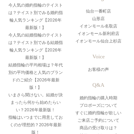
今人気の婚約指輪のテイスト
仙台一番町店
は？テイスト別でみる婚約指
山形店
輪人気ランキング【2026年
イオンモール名取店
最新版！】
イオンモール新利府店
今人気の結婚指輪のテイスト
イオンモール仙台上杉店
は？テイスト別でみる結婚指
輪人気ランキング【2026年
Voice
最新版！】
結婚指輪の平均相場は？年代
お客様の声
別の平均価格と人気のブラン
ドのご紹介【2026年最新
Q&A
版！】
いまさら聞けない。結婚が決
婚約指輪の購入時期
まったら何から始めたらい
プロポーズについて
い？2026年最新版！
すぐに婚約指輪が欲しい
指輪はいつまでに用意してお
ご来店ご予約について
くのが理想的？2026年最新
商品の受け取りは？
版！