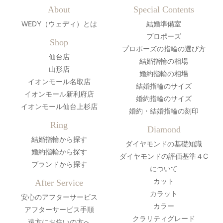
About
Special Contents
WEDY（ウェディ）とは
結婚準備室
プロポーズ
Shop
プロポーズの指輪の選び方
仙台店
結婚指輪の相場
山形店
婚約指輪の相場
イオンモール名取店
結婚指輪のサイズ
イオンモール新利府店
婚約指輪のサイズ
イオンモール仙台上杉店
婚約・結婚指輪の刻印
Ring
Diamond
結婚指輪から探す
ダイヤモンドの基礎知識
婚約指輪から探す
ダイヤモンドの評価基準４C
ブランドから探す
について
カット
After Service
カラット
安心のアフターサービス
カラー
アフターサービス手順
クラリティグレード
遠方にお住いの方へ