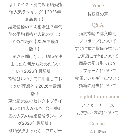
は？テイスト別でみる結婚指
Voice
輪人気ランキング【2026年
お客様の声
最新版！】
Q&A
結婚指輪の平均相場は？年代
婚約指輪の購入時期
別の平均価格と人気のブラン
プロポーズについて
ドのご紹介【2026年最新
すぐに婚約指輪が欲しい
版！】
ご来店ご予約について
いまさら聞けない。結婚が決
商品の受け取りは？
まったら何から始めたらい
リフォームについて
い？2026年最新版！
金属アレルギーについて
指輪はいつまでに用意してお
指輪の紛失について
くのが理想的？2026年最新
版！
Helpful Information
東北最大級のセレクトブライ
アフターサービス
ダル専門店WEDY仙台一番町
お支払い方法について
店の人気の結婚指輪ランキン
グ2026年最新版！
Contact
結婚が決まったら…プロポー
会社案内