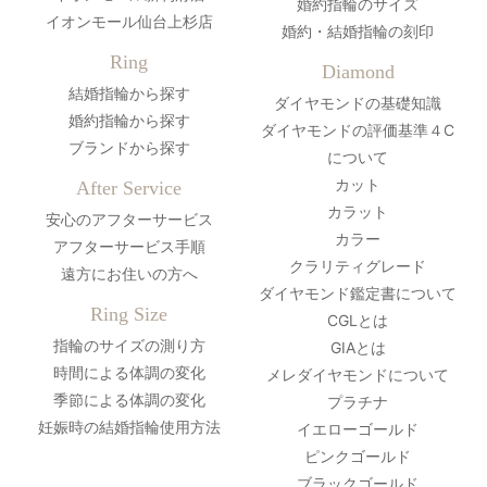
婚約指輪のサイズ
イオンモール仙台上杉店
婚約・結婚指輪の刻印
Ring
Diamond
結婚指輪から探す
ダイヤモンドの基礎知識
婚約指輪から探す
ダイヤモンドの評価基準４C
ブランドから探す
について
カット
After Service
カラット
安心のアフターサービス
カラー
アフターサービス手順
クラリティグレード
遠方にお住いの方へ
ダイヤモンド鑑定書について
Ring Size
CGLとは
指輪のサイズの測り方
GIAとは
時間による体調の変化
メレダイヤモンドについて
季節による体調の変化
プラチナ
妊娠時の結婚指輪使用方法
イエローゴールド
ピンクゴールド
ブラックゴールド