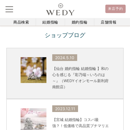
来店予約
商品検索
結婚指輪
婚約指輪
店舗情報
ショップブログ
2024.5.10
【仙台 婚約指輪 結婚指輪 】和の
心を感じる『彩乃端～いろのは
～』（WEDYイオンモール新利府
南館店）
2023.12.11
【宮城 結婚指輪】コスパ最
強？！低価格で高品質プチマリエ