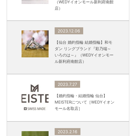
（WEDYイオンモール新利府南館
店）
2023.12.06
【仙台 婚約指輪 結婚指輪】和モ
ダン リングブランド『彩乃端～
いろのは～』（WEDYイオンモー
ル新利府南館店）
2023.7.27
【婚約指輪・結婚指輪 仙台】
MEISTERについて［WEDYイオン
モール名取店］
2023.2.16