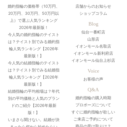
婚約指輪の価格帯（10万円、
店舗からのお知らせ
20万円、30万円、50万円以
ショップコラム
上）で選ぶ人気ランキング
Blog
2026年最新版！
仙台一番町店
今人気の婚約指輪のテイスト
山形店
は？テイスト別でみる婚約指
イオンモール名取店
輪人気ランキング【2026年
イオンモール新利府店
最新版！】
イオンモール仙台上杉店
今人気の結婚指輪のテイスト
は？テイスト別でみる結婚指
Voice
輪人気ランキング【2026年
お客様の声
最新版！】
Q&A
結婚指輪の平均相場は？年代
婚約指輪の購入時期
別の平均価格と人気のブラン
プロポーズについて
ドのご紹介【2026年最新
すぐに婚約指輪が欲しい
版！】
ご来店ご予約について
いまさら聞けない。結婚が決
商品の受け取りは？
まったら何から始めたらい