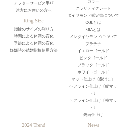
カラー
アフターサービス手順
クラリティグレード
遠方にお住いの方へ
ダイヤモンド鑑定書について
Ring Size
CGLとは
指輪のサイズの測り方
GIAとは
時間による体調の変化
メレダイヤモンドについて
季節による体調の変化
プラチナ
妊娠時の結婚指輪使用方法
イエローゴールド
ピンクゴールド
ブラックゴールド
ホワイトゴールド
マット仕上げ〔艶消し〕
ヘアライン仕上げ〔縦マッ
ト〕
ヘアライン仕上げ〔横マッ
ト〕
鏡面仕上げ
2024 Trend
News