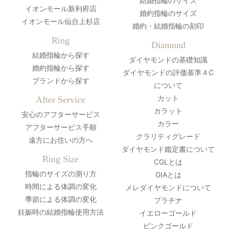
結婚指輪のサイズ
イオンモール新利府店
婚約指輪のサイズ
イオンモール仙台上杉店
婚約・結婚指輪の刻印
Ring
Diamond
結婚指輪から探す
ダイヤモンドの基礎知識
婚約指輪から探す
ダイヤモンドの評価基準４C
ブランドから探す
について
カット
After Service
カラット
安心のアフターサービス
カラー
アフターサービス手順
クラリティグレード
遠方にお住いの方へ
ダイヤモンド鑑定書について
Ring Size
CGLとは
指輪のサイズの測り方
GIAとは
時間による体調の変化
メレダイヤモンドについて
季節による体調の変化
プラチナ
妊娠時の結婚指輪使用方法
イエローゴールド
ピンクゴールド