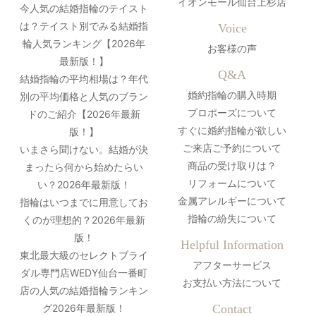
イオンモール仙台上杉店
今人気の結婚指輪のテイスト
は？テイスト別でみる結婚指
Voice
輪人気ランキング【2026年
お客様の声
最新版！】
Q&A
結婚指輪の平均相場は？年代
婚約指輪の購入時期
別の平均価格と人気のブラン
プロポーズについて
ドのご紹介【2026年最新
すぐに婚約指輪が欲しい
版！】
ご来店ご予約について
いまさら聞けない。結婚が決
商品の受け取りは？
まったら何から始めたらい
リフォームについて
い？2026年最新版！
金属アレルギーについて
指輪はいつまでに用意してお
指輪の紛失について
くのが理想的？2026年最新
版！
Helpful Information
東北最大級のセレクトブライ
アフターサービス
ダル専門店WEDY仙台一番町
お支払い方法について
店の人気の結婚指輪ランキン
グ2026年最新版！
Contact